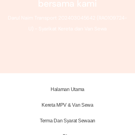
bersama kami
Darul Naim Transport 202403045642 (RA0109724-
U) - Syarikat Kereta dan Van Sewa
Halaman Utama
Kereta MPV & Van Sewa
Terma Dan Syarat Sewaan