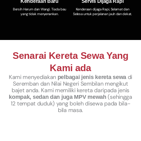
Kenderaan Baru
Servis Dijaga Rapi
Bersih Harum dan Wangi. Tiada bau
Kenderaan dijaga Rapi, Selamat dan
yang tidak menyenankan.
Selesa untuk perjalanan jauh dan dekat.
Senarai Kereta Sewa Yang
Kami ada
Kami menyediakan
di
pelbagai jenis kereta sewa
Seremban dan Nilai Negeri Sembilan mengikut
bajet anda. Kami memiliki kereta daripada jenis
(sehingga
kompak, sedan dan juga MPV mewah
12 tempat duduk) yang boleh disewa pada bila-
bila masa.