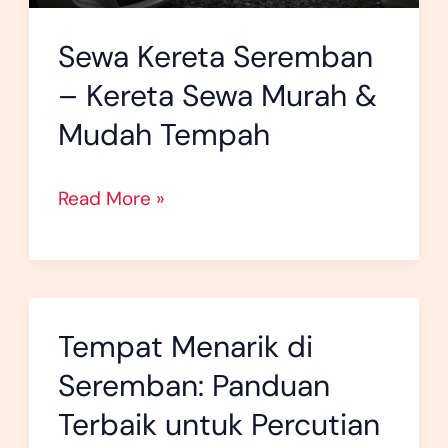
Murah
Sewa Kereta Seremban
&
Mudah
– Kereta Sewa Murah &
Tempah
Mudah Tempah
Read More »
Tempat Menarik di
Tempat
Menarik
Seremban: Panduan
di
Terbaik untuk Percutian
Seremban: