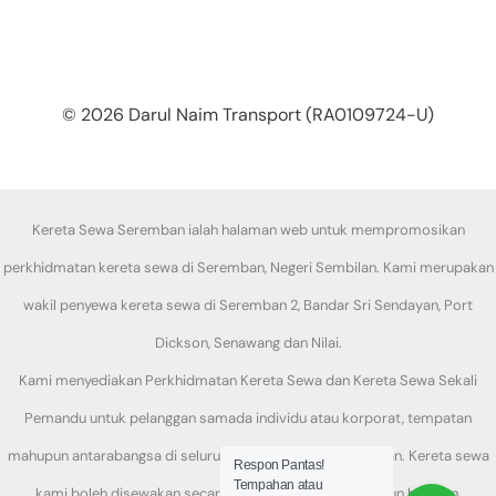
© 2026 Darul Naim Transport (RA0109724-U)
Kereta Sewa Seremban ialah halaman web untuk mempromosikan
perkhidmatan kereta sewa di Seremban, Negeri Sembilan. Kami merupakan
wakil penyewa kereta sewa di Seremban 2, Bandar Sri Sendayan, Port
Dickson, Senawang dan Nilai.
Kami menyediakan Perkhidmatan Kereta Sewa dan Kereta Sewa Sekali
Pemandu untuk pelanggan samada individu atau korporat, tempatan
mahupun antarabangsa di seluruh daerah di Negeri Sembilan. Kereta sewa
Respon Pantas!
Tempahan atau
kami boleh disewakan secara harian, mingguan mahupun bulanan.