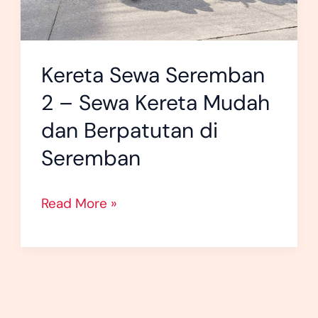
dan
Berpatutan
di
Kereta Sewa Seremban
Seremban
2 – Sewa Kereta Mudah
dan Berpatutan di
Seremban
Read More »