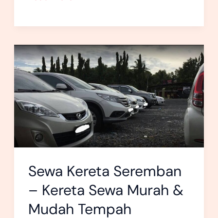
Sewa
Kereta
Seremban
–
Kereta
Sewa
Murah
Sewa Kereta Seremban
&
Mudah
– Kereta Sewa Murah &
Tempah
Mudah Tempah