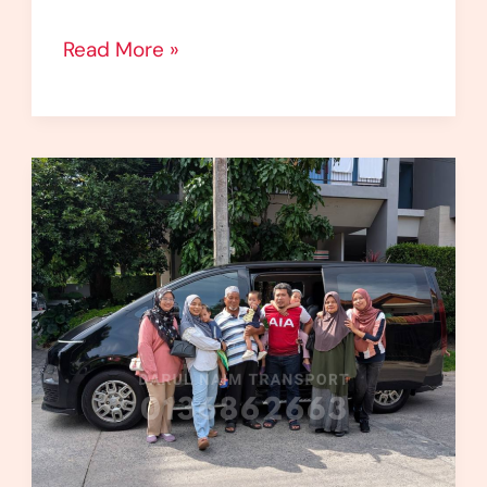
Read More »
Kereta
Sewa
Seremban
2
–
Sewa
Kereta
Mudah
dan